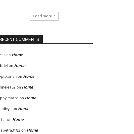
Load more
RECENT COMMENTS
Home
cas
on
Home
briel
on
Home
ypto.brian
on
Home
linelea62
on
Home
ppy.marco
on
Home
hadivya
on
Home
rfer
on
Home
uepetra3182
on