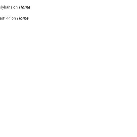
Home
ilyhans
on
Home
la8144
on