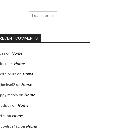
Load more
RECENT COMMENTS
Home
cas
on
Home
briel
on
Home
ypto.brian
on
Home
linelea62
on
Home
ppy.marco
on
Home
hadivya
on
Home
rfer
on
Home
uepetra3182
on