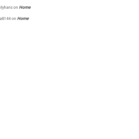
Home
ilyhans
on
Home
la8144
on