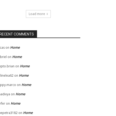
Load more
RECENT COMMENTS
Home
cas
on
Home
briel
on
Home
ypto.brian
on
Home
linelea62
on
Home
ppy.marco
on
Home
hadivya
on
Home
rfer
on
Home
uepetra3182
on