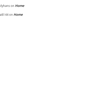
Home
ilyhans
on
Home
la8144
on