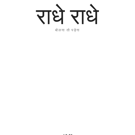
राधे राधे
बोलना तो पड़ेगा